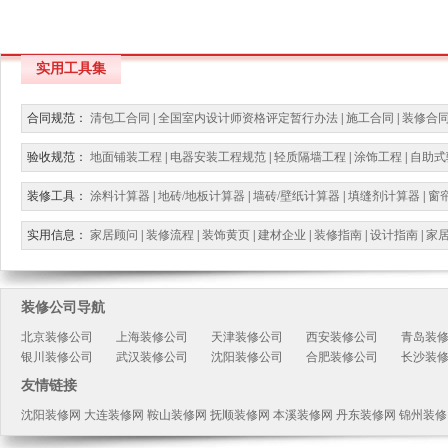
实用工具集
合同规范：
清包工合同
|
全国室内设计师资格评定暂行办法
|
施工合同
|
装修合
验收规范：
地面铺装工程
|
电器安装工程规范
|
轻质隔墙工程
|
涂饰工程
|
自助式
装修工具：
涂料计算器
|
地砖/地板计算器
|
墙砖/壁纸计算器
|
填缝剂计算器
|
窗
实用信息：
家居顾问
|
装修流程
|
装饰黄页
|
建材企业
|
装修指南
|
设计指南
|
家
装修公司导航
北京装修公司
上海装修公司
天津装修公司
西安装修公司
青岛装
银川装修公司
武汉装修公司
沈阳装修公司
合肥装修公司
长沙装
友情链接
沈阳装修网
大连装修网
鞍山装修网
抚顺装修网
本溪装修网
丹东装修网
锦州装修