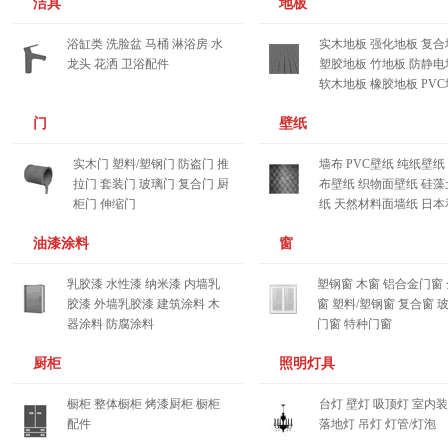
洁具
地板
浴缸类
洗脸盆
马桶
淋浴房
水
实木地板
强化地板
复合
龙头
花洒
卫浴配件
塑胶地板
竹地板
防静电
软木地板
橡胶地板
PV
推广之道：400-667-5551
推广之道：400-667-5551
门
壁纸
您的位置：------------
您的位置：------------
实木门
塑料/塑钢门
防盗门
推
墙布
PVC壁纸
纯纸壁纸
您的位置：------------
您的位置：------------
拉门
套装门
玻璃门
复合门
厨
布壁纸
织物面壁纸
硅藻
柜门
伸缩门
纸
天然材料面墙纸
日本
推广之道：400-667-5551
推广之道：400-667-5551
油漆涂料
窗
您的位置：------------
您的位置：------------
乳胶漆
水性漆
纳米漆
内墙乳
塑钢窗
木窗
铝合金门窗
您的位置：------------
您的位置：------------
胶漆
外墙乳胶漆
建筑涂料
木
窗
塑料/塑钢窗
复合窗
器涂料
防腐涂料
门窗
特种门窗
推广之道：400-667-5551
推广之道：400-667-5551
厨柜
照明灯具
您的位置：------------
您的位置：------------
橱柜
整体橱柜
烤漆厨柜
橱柜
台灯
壁灯
吸顶灯
室内装
您的位置：------------
您的位置：------------
配件
落地灯
吊灯
灯管/灯泡